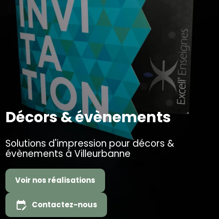
Décors & évènements
Solutions d'impression pour décors &
évènements à Villeurbanne
edit_calendar
Contactez-nous